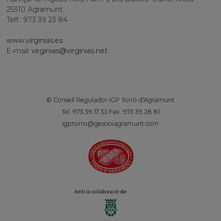
25310 Agramunt
Telf.: 973 39 23 84
www.virginias.es
E-mail:
virginias@virginias.net
© Consell Regulador IGP Torró d'Agramunt
Tel. 973 39 17 32 Fax. 973 39 28 81
igptorro@gestioiagramunt.com