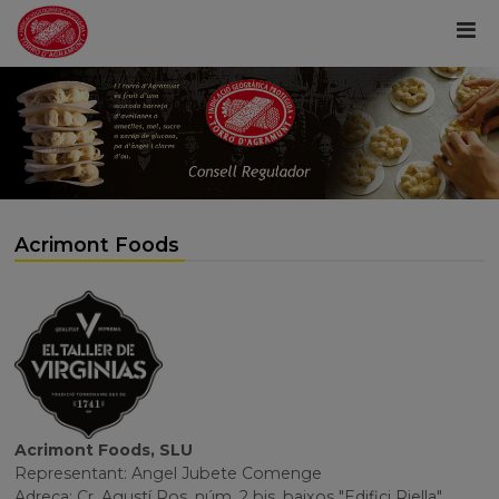
Acrimont Foods
Acrimont Foods, SLU
Representant: Angel Jubete Comenge
Adreça: Cr. Agustí Ros, núm. 2 bis, baixos "Edifici Riella"