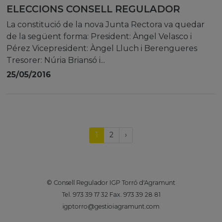
ELECCIONS CONSELL REGULADOR
La constitució de la nova Junta Rectora va quedar
de la següent forma: President: Àngel Velasco i
Pérez Vicepresident: Àngel Lluch i Berengueres
Tresorer: Núria Briansó i...
25/05/2016
(current)
Próxima
1
2
›
página
© Consell Regulador IGP Torró d'Agramunt
Tel. 973 39 17 32 Fax. 973 39 28 81
igptorro@gestioiagramunt.com