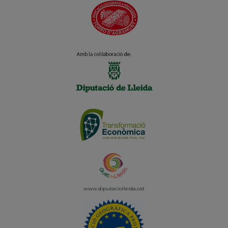
www.diputaciolleida.
cat