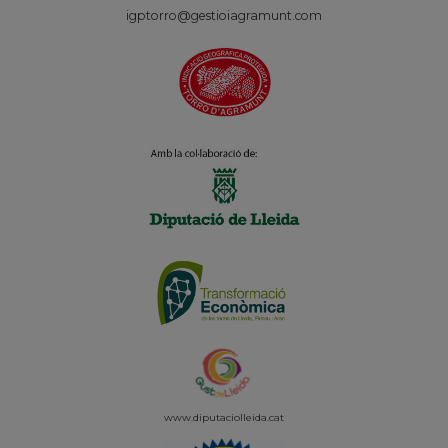
igptorro@gestioiagramunt.com
www.diputaciolleida.
cat