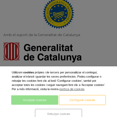
Amb el suport de la Generalitat de Catalunya
Actuació del pla estratègic de la PAC 2023-2027 cofinançat per:
Utilitzem
cookies
pròpies i de tercers per personalitzar el contingut,
analitzar el trànsit i guardar les seves preferències. Podeu configurar o
rebutjar les cookies fent clic al botó 'Configurar cookies', també pot
acceptar totes les cookies i seguir navegant fent clic a 'Acceptar cookies'.
política de cookies
Per a més informació, visita la nostra
.
Acceptar cookies
Configurar cookies
Avís legal y política de privacitat |
Rebutjar cookies
Registre d'activitat com a responsable del tractament