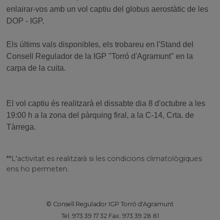
enlairar-vos amb un vol captiu del globus aerostàtic de les
DOP - IGP.
Els últims vals disponibles, els trobareu en l'Stand del
Consell Regulador de la IGP "Torró d'Agramunt" en la
carpa de la cuita.
El vol captiu és realitzarà el dissabte dia 8 d'octubre a les
19:00 h a la zona del pàrquing firal, a la C-14, Crta. de
Tàrrega.
**L'activitat es realitzarà si les condicions climatològiques
ens ho permeten.
© Consell Regulador IGP Torró d'Agramunt
Tel. 973 39 17 32 Fax. 973 39 28 81