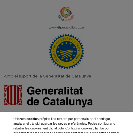
www.diputaciolleida.
cat
Amb el suport de la Generalitat de Catalunya
Actuació del pla estratègic de la PAC 2023-2027 cofinançat per:
Utilitzem
cookies
pròpies i de tercers per personalitzar el contingut,
analitzar el trànsit i guardar les seves preferències. Podeu configurar o
rebutjar les cookies fent clic al botó 'Configurar cookies', també pot