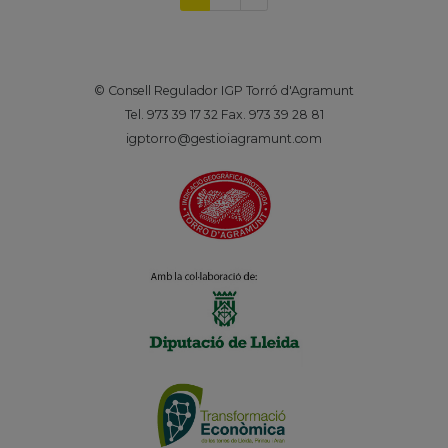
página
© Consell Regulador IGP Torró d'Agramunt
Tel. 973 39 17 32 Fax. 973 39 28 81
igptorro@gestioiagramunt.com